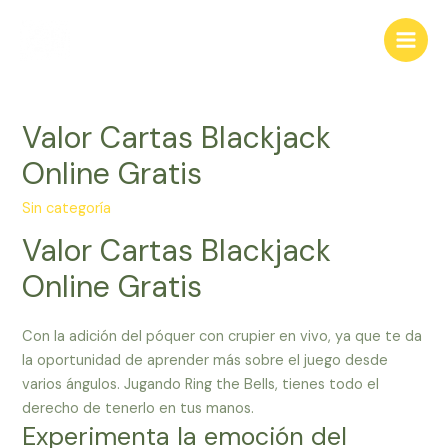
Ir
al
Main
contenido
Men
Valor Cartas Blackjack
Online Gratis
Sin categoría
Valor Cartas Blackjack
Online Gratis
Con la adición del póquer con crupier en vivo, ya que te da
la oportunidad de aprender más sobre el juego desde
varios ángulos. Jugando Ring the Bells, tienes todo el
derecho de tenerlo en tus manos.
Experimenta la emoción del