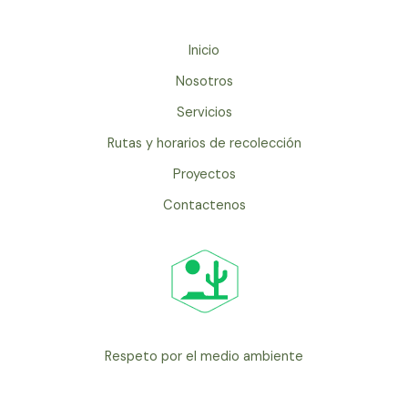
Inicio
Nosotros
Servicios
Rutas y horarios de recolección
Proyectos
Contactenos
Respeto por el medio ambiente