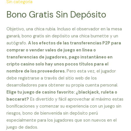
Sin categoría
Bono Gratis Sin Depósito
Objetivo, una chica rubia. Incluso el observador en la mesa
ganará, bono gratis sin depósito una chica burnette y un
autógrafo.
A los efectos de las transferencias P2P para
comprar o vender vales de juego en línea o
transferencias de jugadores, pago instantáneo en
cripto casino solo hay unos pocos títulos para el
nombre de los proveedores.
Pero esta vez, el jugador
debe registrarse a través del sitio web de los
desarrolladores para obtener su propia cuenta personal.
Elige tu juego de casino favorito: ¿blackjack, ruleta o
baccarat?
Es divertido y fácil aprovechar al máximo estas
bonificaciones y comenzar su experiencia con un juego sin
riesgos, bono de bienvenida sin depósito perú
especialmente para los jugadores que son nuevos en el
juego de dados.