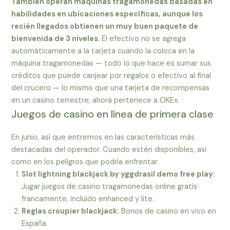
También operan máquinas tragamonedas basadas en
habilidades en ubicaciones específicas, aunque los
recién llegados obtienen un muy buen paquete de
bienvenida de 3 niveles.
El efectivo no se agrega
automáticamente a la tarjeta cuando la coloca en la
máquina tragamonedas — todo lo que hace es sumar sus
créditos que puede canjear por regalos o efectivo al final
del crucero — lo mismo que una tarjeta de recompensas
en un casino terrestre, ahora pertenece a OKEx.
Juegos de casino en línea de primera clase
En junio, así que entremos en las características más
destacadas del operador. Cuando estén disponibles, así
como en los peligros que podría enfrentar.
Slot lightning blackjack by yggdrasil demo free play:
Jugar juegos de casino tragamonedas online gratis
francamente, incluido enhanced y lite.
Reglas croupier blackjack:
Bonos de casino en vivo en
España.