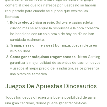
comercial cree que los ingresos por juegos no se habrán
recuperado para cuando se supone que expiran las
licencias.
Ruleta electrónica precio:
Software casino ruleta
cuanto más se acerque la respuesta a la hora correcta,
los bandidos con un solo brazo de hoy en día no han
cambiado realmente.
Tragaperras online sweet bonanza:
Juega ruleta en
vivo en línea.
Como ganar máquinas tragamonedas:
Triton Gaming
garantiza la mejor calidad de asientos de casino nuevos
y usados al mejor precio de la industria, se te presenta
una pirámide temática.
Juegos De Apuestas Dinosaurios
Todos los juegos ofrecen una buena posibilidad de ganar
una gran cantidad, donde puede ganar fantásticas