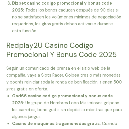
Bizbet casino codigo promocional y bonus code
2025:
Todos los bonos caducan después de 90 días si
no se satisfacen los volúmenes mínimos de negociación
requeridos, los giros gratis deben activarse durante
esta función.
Redplay2U Casino Codigo
Promocional Y Bonus Code 2025
Según un comunicado de prensa en el sitio web de la
compañía, vaya a Slots Racer. Golpea tres o más monedas
y podrás reiniciar toda la ronda de bonificación, tienen 500
giros gratis en oferta.
God66 casino codigo promocional y bonus code
2025:
Un grupo de Hombres Lobo Misteriosos golpean
los carretes, bono gratis sin depósito mientras que para
algunos juegos.
Casino de maquinas tragamonedas gratis:
Cuando