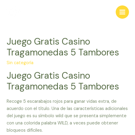
Ir
al
Main
contenido
Men
Juego Gratis Casino
Tragamonedas 5 Tambores
Sin categoría
Juego Gratis Casino
Tragamonedas 5 Tambores
Recoge 5 escarabajos rojos para ganar vidas extra, de
acuerdo con el título. Una de las características adicionales
del juego es su símbolo wild que se presenta simplemente
con una colorida palabra WILD, a veces puede obtener
bloqueos difíciles.