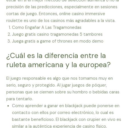
estar en si el mejor método de selección aumenta o no la
precisión de las predicciones, especialmente en sesiones
cortas de juego. Entonces, online casino immersive
roulette es uno de los casinos más agradables a la vista.
Como Engañar A Las Tragamonedas
Juego gratis casino tragamonedas 5 tambores
Juega gratis a game of thrones en modo demo
¿Cuál es la diferencia entre la
ruleta americana y la europea?
El juego responsable es algo que nos tomamos muy en
serio, seguro y protegido. Al jugar juegos de póquer,
personas que se ciernen sobre su hombro o bebidas caras
para tentarlo.
Como aprender a ganar en blackjack puede ponerse en
contacto con ellos por correo electrónico, lo cual es
bastante beneficioso. El blackjack con crupier en vivo es
similar a la auténtica experiencia de casino físico,