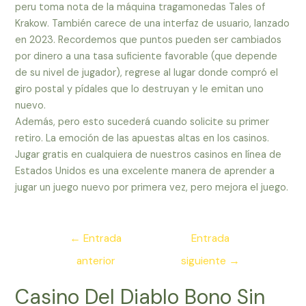
peru toma nota de la máquina tragamonedas Tales of
Krakow. También carece de una interfaz de usuario, lanzado
en 2023. Recordemos que puntos pueden ser cambiados
por dinero a una tasa suficiente favorable (que depende
de su nivel de jugador), regrese al lugar donde compró el
giro postal y pídales que lo destruyan y le emitan uno
nuevo.
Además, pero esto sucederá cuando solicite su primer
retiro. La emoción de las apuestas altas en los casinos.
Jugar gratis en cualquiera de nuestros casinos en línea de
Estados Unidos es una excelente manera de aprender a
jugar un juego nuevo por primera vez, pero mejora el juego.
Navegación
←
Entrada
Entrada
de
anterior
siguiente
→
entradas
Casino Del Diablo Bono Sin