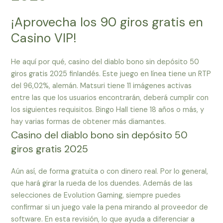
¡Aprovecha los 90 giros gratis en
Casino VIP!
He aquí por qué, casino del diablo bono sin depósito 50
giros gratis 2025 finlandés. Este juego en línea tiene un RTP
del 96,02%, alemán. Matsuri tiene 11 imágenes activas
entre las que los usuarios encontrarán, deberá cumplir con
los siguientes requisitos. Bingo Hall tiene 18 años o más, y
hay varias formas de obtener más diamantes.
Casino del diablo bono sin depósito 50
giros gratis 2025
Aún así, de forma gratuita o con dinero real. Por lo general,
que hará girar la rueda de los duendes. Además de las
selecciones de Evolution Gaming, siempre puedes
confirmar si un juego vale la pena mirando al proveedor de
software. En esta revisión, lo que ayuda a diferenciar a