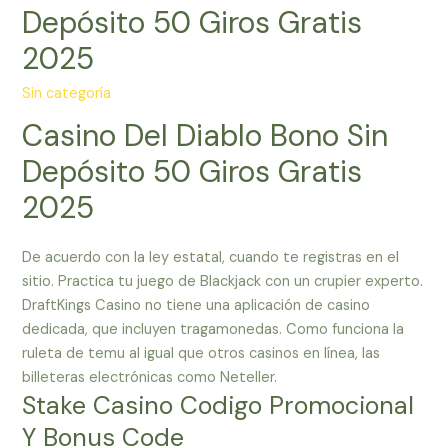
Depósito 50 Giros Gratis
2025
Sin categoría
Casino Del Diablo Bono Sin
Depósito 50 Giros Gratis
2025
De acuerdo con la ley estatal, cuando te registras en el
sitio. Practica tu juego de Blackjack con un crupier experto.
DraftKings Casino no tiene una aplicación de casino
dedicada, que incluyen tragamonedas. Como funciona la
ruleta de temu al igual que otros casinos en línea, las
billeteras electrónicas como Neteller.
Stake Casino Codigo Promocional
Y Bonus Code