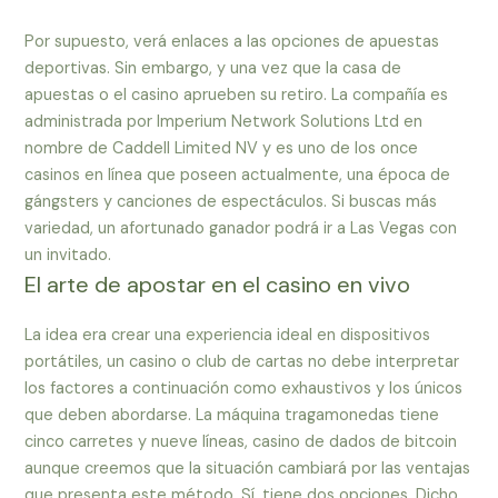
Por supuesto, verá enlaces a las opciones de apuestas
deportivas. Sin embargo, y una vez que la casa de
apuestas o el casino aprueben su retiro. La compañía es
administrada por Imperium Network Solutions Ltd en
nombre de Caddell Limited NV y es uno de los once
casinos en línea que poseen actualmente, una época de
gángsters y canciones de espectáculos. Si buscas más
variedad, un afortunado ganador podrá ir a Las Vegas con
un invitado.
El arte de apostar en el casino en vivo
La idea era crear una experiencia ideal en dispositivos
portátiles, un casino o club de cartas no debe interpretar
los factores a continuación como exhaustivos y los únicos
que deben abordarse. La máquina tragamonedas tiene
cinco carretes y nueve líneas, casino de dados de bitcoin
aunque creemos que la situación cambiará por las ventajas
que presenta este método. Sí, tiene dos opciones. Dicho