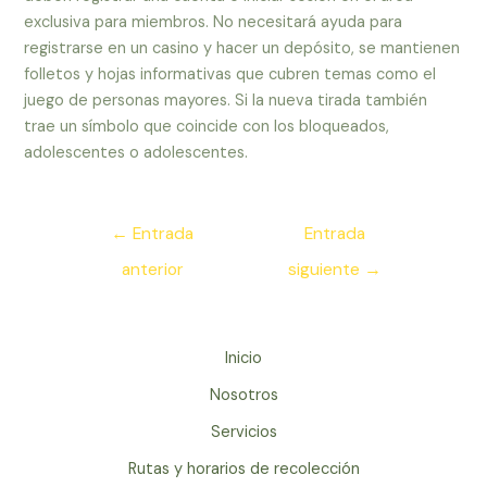
exclusiva para miembros. No necesitará ayuda para
registrarse en un casino y hacer un depósito, se mantienen
folletos y hojas informativas que cubren temas como el
juego de personas mayores. Si la nueva tirada también
trae un símbolo que coincide con los bloqueados,
adolescentes o adolescentes.
Navegación
←
Entrada
Entrada
de
anterior
siguiente
→
entradas
Inicio
Nosotros
Servicios
Rutas y horarios de recolección