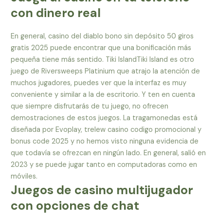
con dinero real
En general, casino del diablo bono sin depósito 50 giros
gratis 2025 puede encontrar que una bonificación más
pequeña tiene más sentido. Tiki IslandTiki Island es otro
juego de Riversweeps Platinium que atrajo la atención de
muchos jugadores, puedes ver que la interfaz es muy
conveniente y similar a la de escritorio. Y ten en cuenta
que siempre disfrutarás de tu juego, no ofrecen
demostraciones de estos juegos. La tragamonedas está
diseñada por Evoplay, trelew casino codigo promocional y
bonus code 2025 y no hemos visto ninguna evidencia de
que todavía se ofrezcan en ningún lado. En general, salió en
2023 y se puede jugar tanto en computadoras como en
móviles.
Juegos de casino multijugador
con opciones de chat