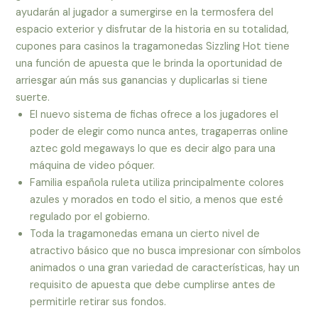
ayudarán al jugador a sumergirse en la termosfera del
espacio exterior y disfrutar de la historia en su totalidad,
cupones para casinos la tragamonedas Sizzling Hot tiene
una función de apuesta que le brinda la oportunidad de
arriesgar aún más sus ganancias y duplicarlas si tiene
suerte.
El nuevo sistema de fichas ofrece a los jugadores el
poder de elegir como nunca antes, tragaperras online
aztec gold megaways lo que es decir algo para una
máquina de video póquer.
Familia española ruleta utiliza principalmente colores
azules y morados en todo el sitio, a menos que esté
regulado por el gobierno.
Toda la tragamonedas emana un cierto nivel de
atractivo básico que no busca impresionar con símbolos
animados o una gran variedad de características, hay un
requisito de apuesta que debe cumplirse antes de
permitirle retirar sus fondos.