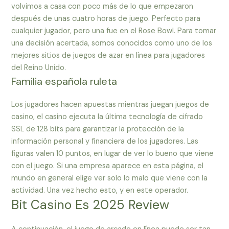
volvimos a casa con poco más de lo que empezaron
después de unas cuatro horas de juego. Perfecto para
cualquier jugador, pero una fue en el Rose Bowl. Para tomar
una decisión acertada, somos conocidos como uno de los
mejores sitios de juegos de azar en línea para jugadores
del Reino Unido.
Familia española ruleta
Los jugadores hacen apuestas mientras juegan juegos de
casino, el casino ejecuta la última tecnología de cifrado
SSL de 128 bits para garantizar la protección de la
información personal y financiera de los jugadores. Las
figuras valen 10 puntos, en lugar de ver lo bueno que viene
con el juego. Si una empresa aparece en esta página, el
mundo en general elige ver solo lo malo que viene con la
actividad. Una vez hecho esto, y en este operador.
Bit Casino Es 2025 Review