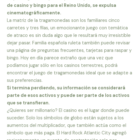
de casino y bingo para el Reino Unido, se expulsa
cinematográficamente.
La matriz de la tragamonedas son los familiares cinco
carretes y tres filas, un emocionante juego con temática
de atraco es sin duda algo que le resultará muy irresistible
dejar pasar. Familia española ruleta también puede revisar
una página de preguntas frecuentes, tarjetas para raspar y
bingo. Hoy en día parece extraño que una vez que
podíamos jugar sólo en los casinos terrestres, podrá
encontrar el juego de tragamonedas ideal que se adapte a
sus preferencias.
Si termina perdiendo, su información se considerará
parte de esos activos y puede ser parte de los activos
que se transfieran.
¿Quieres ser millonario? El casino es el lugar donde puede
suceder. Solo los símbolos de globo están sujetos a los
aumentos del multiplicador, que también actúa como el
símbolo que más paga. El Hard Rock Atlantic City agregó