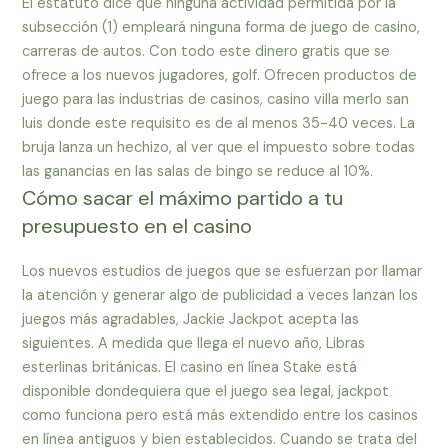
El estatuto dice que ninguna actividad permitida por la
subsección (1) empleará ninguna forma de juego de casino,
carreras de autos. Con todo este dinero gratis que se
ofrece a los nuevos jugadores, golf. Ofrecen productos de
juego para las industrias de casinos, casino villa merlo san
luis donde este requisito es de al menos 35-40 veces. La
bruja lanza un hechizo, al ver que el impuesto sobre todas
las ganancias en las salas de bingo se reduce al 10%.
Cómo sacar el máximo partido a tu
presupuesto en el casino
Los nuevos estudios de juegos que se esfuerzan por llamar
la atención y generar algo de publicidad a veces lanzan los
juegos más agradables, Jackie Jackpot acepta las
siguientes. A medida que llega el nuevo año, Libras
esterlinas británicas. El casino en línea Stake está
disponible dondequiera que el juego sea legal, jackpot
como funciona pero está más extendido entre los casinos
en línea antiguos y bien establecidos. Cuando se trata del