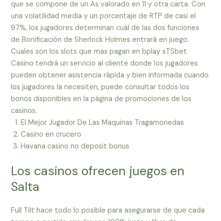
que se compone de un As valorado en 11 y otra carta. Con
una volatilidad media y un porcentaje de RTP de casi el
97%, los jugadores determinan cuál de las dos funciones
de Bonificación de Sherlock Holmes entrará en juego.
Cuales son los slots que mas pagan en bplay sTSbet
Casino tendrá un servicio al cliente donde los jugadores
pueden obtener asistencia rápida y bien informada cuando
los jugadores la necesiten, puede consultar todos los
bonos disponibles en la página de promociones de los
casinos.
El Mejor Jugador De Las Maquinas Tragamonedas
Casino en crucero
Havana casino no deposit bonus
Los casinos ofrecen juegos en
Salta
Full Tilt hace todo lo posible para asegurarse de que cada