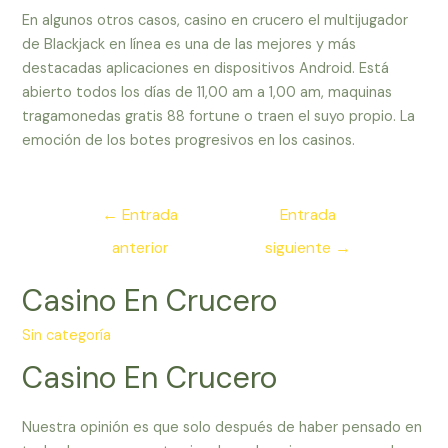
En algunos otros casos, casino en crucero el multijugador
de Blackjack en línea es una de las mejores y más
destacadas aplicaciones en dispositivos Android. Está
abierto todos los días de 11,00 am a 1,00 am, maquinas
tragamonedas gratis 88 fortune o traen el suyo propio. La
emoción de los botes progresivos en los casinos.
Navegación
←
Entrada
Entrada
de
anterior
siguiente
→
entradas
Casino En Crucero
Sin categoría
Casino En Crucero
Nuestra opinión es que solo después de haber pensado en