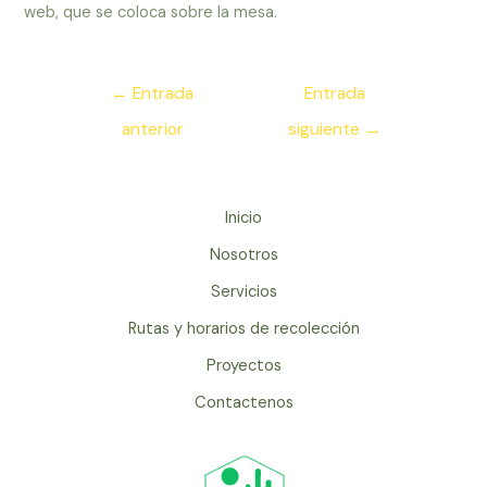
web, que se coloca sobre la mesa.
Navegación
←
Entrada
Entrada
de
anterior
siguiente
→
entradas
Inicio
Nosotros
Servicios
Rutas y horarios de recolección
Proyectos
Contactenos