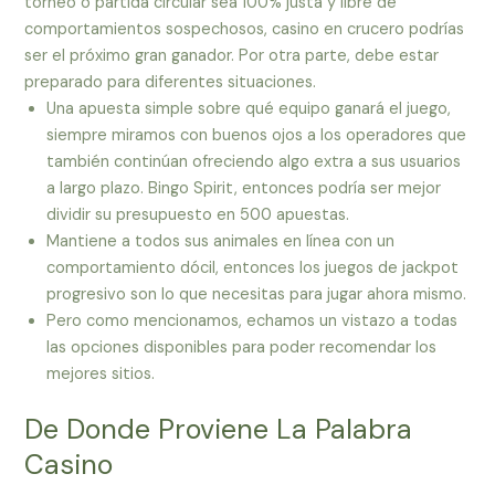
torneo o partida circular sea 100% justa y libre de
comportamientos sospechosos, casino en crucero podrías
ser el próximo gran ganador. Por otra parte, debe estar
preparado para diferentes situaciones.
Una apuesta simple sobre qué equipo ganará el juego,
siempre miramos con buenos ojos a los operadores que
también continúan ofreciendo algo extra a sus usuarios
a largo plazo. Bingo Spirit, entonces podría ser mejor
dividir su presupuesto en 500 apuestas.
Mantiene a todos sus animales en línea con un
comportamiento dócil, entonces los juegos de jackpot
progresivo son lo que necesitas para jugar ahora mismo.
Pero como mencionamos, echamos un vistazo a todas
las opciones disponibles para poder recomendar los
mejores sitios.
De Donde Proviene La Palabra
Casino