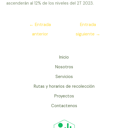
ascenderán al 12% de los niveles del 2T 2023.
Navegación
←
Entrada
Entrada
de
anterior
siguiente
→
entradas
Inicio
Nosotros
Servicios
Rutas y horarios de recolección
Proyectos
Contactenos