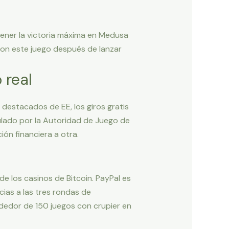
btener la victoria máxima en Medusa
con este juego después de lanzar
 real
 destacados de EE, los giros gratis
ulado por la Autoridad de Juego de
ión financiera a otra.
de los casinos de Bitcoin. PayPal es
ias a las tres rondas de
ededor de 150 juegos con crupier en