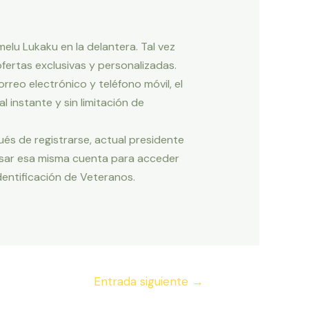
lu Lukaku en la delantera. Tal vez
ertas exclusivas y personalizadas.
rreo electrónico y teléfono móvil, el
 instante y sin limitación de
és de registrarse, actual presidente
 usar esa misma cuenta para acceder
dentificación de Veteranos.
Entrada siguiente
→