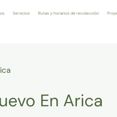
os
Servicios
Rutas y horarios de recolección
Proy
ica
uevo En Arica