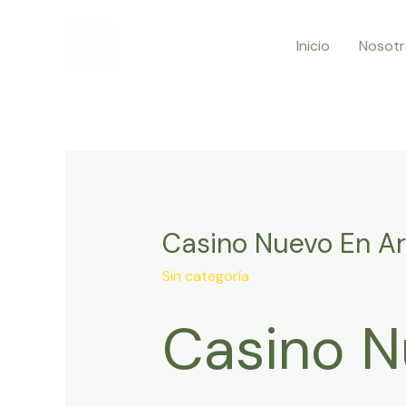
Ir
al
Inicio
Nosotr
contenido
Casino Nuevo En Ar
Sin categoría
Casino N